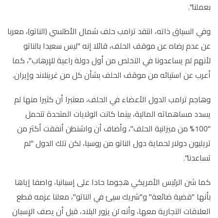
بعملنا".
وفي السياق ذاته، انتقد ترامب حلف شمال الأطلسي (الناتو)، معربا
عن عدم رضاه عن موقف الحلف، قائلا إنه "ليس سعيدا بالناتو
لأنهم لم يساعدونا في التخلص من أول دولة راعية للإرهاب"، كما
أعرب عن استيائه من موقف الحلف بشأن كل من غرينلاند وإيران.
وهاجم ترامب الدول الأعضاء في الحلف، معتبرا أن كثيرا منها لم
يسدد مساهماته المالية، بينما كانت الولايات المتحدة تتحمل
"100% من ميزانية الحلف"، وأضاف أن واشنطن أنفقت أكثر من
تريليون دولار لحماية دول الناتو من روسيا، لكن تلك الدول "لم
تساعدنا".
كما شن الرئيس الأمريكي هجوما حادا على إسبانيا، واصفا إياها
بأنها "قضية ضائعة" و"شريك سيئ في الناتو"، معلنا عزمه قطع
العلاقات التجارية معها، وأنه لن يزور البلاد، قبل أن يصف الإسبان