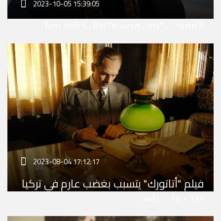
2023-10-05 15:39:05
النرويجي "يون فوسه" ينال جائزة نوبل
للآداب للمسرحي
2023-08-04 17:12:17
فيلم "أتاتورك" يتسبب بغضب عارم في تركيا
ضد ديزني بلس