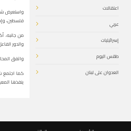
اعتقالات
واستعرض شنار
فلسطين، وإجرا
عربي
من جانبه، أك
إسرائيليات
والدور الفاعل
طقس اليوم
واتفق المحاف
العدوان على لبنان
كما اجتمع شن
ينفذها المعه