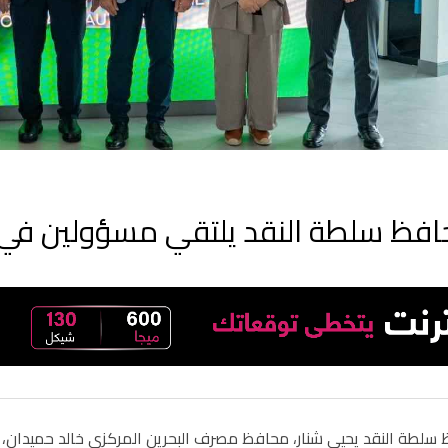
فظ سلطة النقد يلتقي مسؤولين في ا
سلطة النقد يحيى شنار، محافظ مصرف البحرين المركزي خالد حميدان، اليو