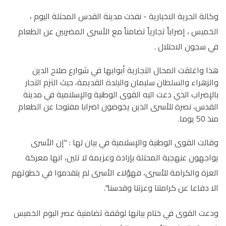
وكالة الحرية الاخبارية - نفذت مدينة القدس المحتلة اليوم ،
الخميس ، إضراباً تجارياً تضامناً مع الأسرى المضربين عن الطعام
في سجون الاحتلال .
هذا واغلقت المحال التجارية أبوابها في شوارع صلاح الدين
والزهراء والسلطان سليمان والبلدة القديمة، حيث التزم التجار
بالإضراب الذي دعت اليه القوى الوطنية والإسلامية في مدينة
القدس، نصرة للأسرى الذين يخوضون اضرابا مفتوحا عن الطعام
منذ 50 يوما.
وقالت القوى الوطنية والإسلامية في بيان لها : "إن الأسرى
يواجهون عنهجية المحتلة بإرادة وعزيمة لا تلين، انها معركة
العزة والكرامة للأسرى، فهؤلاء الأسرى لم يتقدموا في خطوتهم
الا دفاعا عن كرامتنا وعزتنا وقدسنا".
ودعت القوى في ختام بيانها لوقفة تضامنية عصر اليوم الخميس