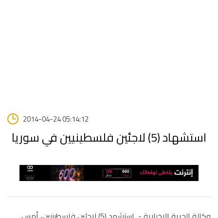
2014-04-24 05:14:12
استشهاد (5) لاجئين فلسطينيين في سوريا
وكالة الحرية الاخبارية - استشهد (5) لاجئين فلسطينيين، أمس