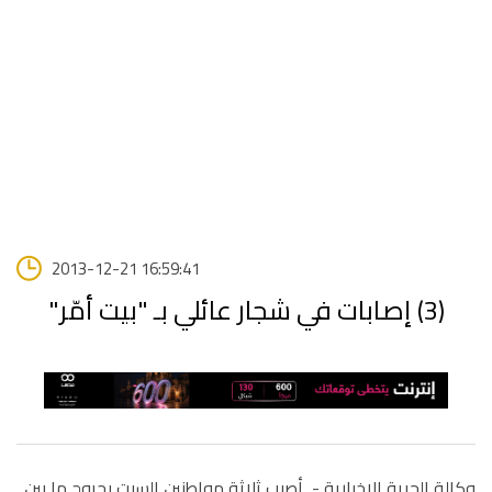
2013-12-21 16:59:41
(3) إصابات في شجار عائلي بـ "بيت أمّر"
وكالة الحرية الاخبارية -
أصيب ثلاثة مواطنين السبت بجروح ما بين