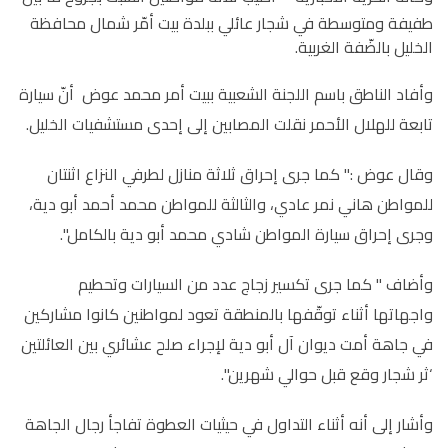
طفيفة ومتوسطة في شجار عائلي ببلدة بيت أمّر شمال محافظة
الخليل بالضّفة الغربية.
وأفاد الناطق باسم اللجنة الشعبية ببيت أمر محمد عوض أنّ سيارة
تابعة للهلال الأحمر نقلت المصابين إلى إحدى مستشفيات الخليل.
وقال عوض :" كما جرى إحراق ثلاثة منازل لطرفي النزاع اثنتان
للمواطن هاني نمر عادي، والثالثة للمواطن محمد أحمد أبو دية،
وجرى إحراق سيارة المواطن شادي محمد أبو دية بالكامل".
وأضاف " كما جرى تكسير زجاج عدد من السيارات وتحطيم
واجهاتها أثناء توقّفها بالمنطقة تعود لمواطنين كانوا مشاركين
في جاهة أمت ديوان آل أبو دية لإجراء صلح عشائري بين العائلتين
‘ثر شجار وقع قبل حوالي شهرين".
وأشار إلى أنه أثناء التداول في حيثيات العطوة تفاجأ رجال الجاهة