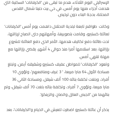
الإسرائيلي اليوم الثلاثاء، هدم ما تبقى من 'الكرفانات' السكنية التي
هدمت أجزاء منها يوم أمس، في حي بيت حنينا شمال القدس
المحتلة، بحجة البناء دون ترخيص.
وكانت طواقم تابعة لبلدية الاحتلال داهمت يوم أمس 'الكرفانات'
لعائلة كستيرو، وقامت بتصويرها، وأمهلتهم حتى الصباح لإزالتها،
تحت طائلة دفع تكاليف هدمها، الأمر الذي دفع العائلة للشروع
بإزالتها، بعد استلامها أمرا منذ حوالي 4 أشهر، يقضي بإزالتها مع
مهلة تنتهي أمس.
وتعود 'الكرفانات' للمواطن عفيف كستيرو وشقيقه أيمن، وتبلغ
مساحة الأول 64 مترا مربعا، ' 3 غرف ومنافعهم'، وتؤوي 10
أفراد، وبلغت تكلفة بنائه 100 ألف شيقل، ومساحة الثاني 36
مترا مربعا، وتؤوي 7 أفراد، وتكلفة بنائه بلغت 70 ألف شيقل، وتم
بنائهما من 'الجبص العازل والصاج، والزينكو'.
يذكر أن عائلة كستيرو اضطرت للعيش في الخيام و'الكرفانات'، بعد