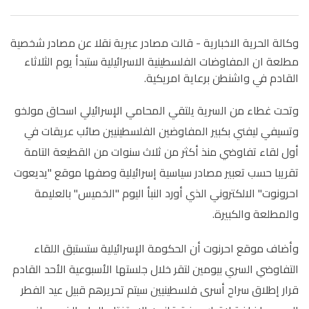
وكالة الحرية الاخبارية -
قالت مصادر عبرية نقلا عن مصادر شخصية
مطلعة ان المفاوضات الفلسطينية الاسرائيلية ستبدأ يوم الثلاثاء
القادم في واشنطن برعاية امريكية.
وتحت غطاء من السرية يلتقي المحامي الإسرائيلي اسحاق مولخو
وتسيفي ليفني بكبير المفاوضين الفلسطينيين صائب عريقات في
أول لقاء تفاوضي منذ أكثر من ثلاث سنوات من القطيعة التامة
تقريبا حسب تعبير مصادر سياسية إسرائيلية وصفها موقع "يديعوت
احرونوت" الالكتروني الذي أورد النبأ اليوم "الخميس" بالعليمة
والمطلعة والكبيرة.
وأضاف موقع احرنوت أن الحكومة الإسرائيلية ستستبق اللقاء
التفاوضي السري بيومين لتقر خلال جلستها الأسبوعية الأحد القادم
قرار إطلاق سراح أسرى فلسطينيين سيتم تحريرهم قبيل عيد الفطر