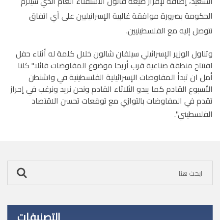
السعيد، إضافة لإقرار صيغة قانون الاستفتاء العام الذي سيلزم
الحكومة بضرورة موافقة غالبية الإسرائيليين على أي اتفاق
تتوصل إليه مع الفلسطينيين.
وتناول الوزير الإسرائيلي سيلفان شالون خلال كلمة له أثناء حفل
افتتاح منطقة صناعية قرب أريحا موضوع المفاوضات قائلا" كلنا
أمل ان تبدأ المفاوضات الإسرائيلية الفلسطينية في واشنطن
الأسبوع القادم كما يبدو الثلاثاء القادم ونحن نريد ونرغب في إحراز
تقدم في المفاوضات بالتوازي مع توقعات تحسن الاقتصاد
الفلسطيني".
التصنيفات