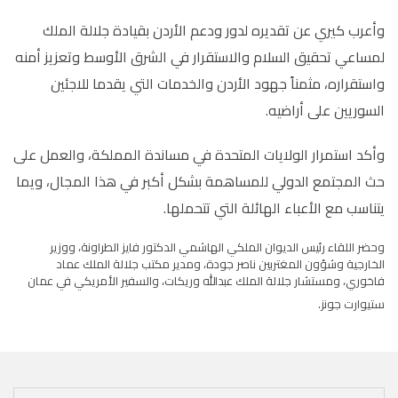
وأعرب كيري عن تقديره لدور ودعم الأردن بقيادة جلالة الملك
لمساعي تحقيق السلام والاستقرار في الشرق الأوسط وتعزيز أمنه
واستقراره، مثمناً جهود الأردن والخدمات التي يقدما للاجئين
السوريين على أراضيه.
وأكد استمرار الولايات المتحدة في مساندة المملكة، والعمل على
حث المجتمع الدولي للمساهمة بشكل أكبر في هذا المجال، ويما
يتناسب مع الأعباء الهائلة التي تتحملها.
وحضر اللقاء رئيس الديوان الملكي الهاشمي الدكتور فايز الطراونة، ووزير
الخارجية وشؤون المغتربين ناصر جودة، ومدير مكتب جلالة الملك عماد
فاخوري، ومستشار جلالة الملك عبدالله وريكات، والسفير الأمريكي في عمان
ستيوارت جونز.