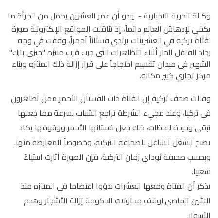
وكالة الحرية الاخبارية -
يبدو أن عمر العشرين يحمل من الجرأة ما
يكفي لإدهاش العالم دائماً، إذ تناقلت المواقع الإلكترونية صورة
لفتاة تركية في العشرينات ترتدي فستاناً أحمراً، وقفت في وجه
رذاذ الفلفل الحار أثناء التظاهرات التي جرت قرب منتزه "جيزي بارك"
الشهير في ميدان تقسيم احتجاجاً على قرار إزالة ذلك المنتزه وبناء
مركز تجاري كبير مكانه.
وقالت صحف تركية إن الفتاة ذات الفستان الأحمر ممن تظاهرون
في تركيا، وعند مجيء الشرطة تراجع الشباب بسرعة مما جعلها
تبقى وحيدة للحظات، ذلك جعل فستانها الأحمر ووقوفها يكاد
يصبح الشغل الشاغل للصحافة التركية، وخصوصاً المعارضة منها.
وبحسب صحيفة توداي زمان التركية، فإن الصورة أثارت استياءً
شعبيا.
يذكر أن الفتاة ومعها العشرات بدؤوا اعتصاما في المتنزه منذ
الاثنين الماضي لوقف محاولات الحكومة إزالة الأشجار وهدم
الأسوار.