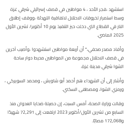
استشهد ،فجر الأحد ، 4 مواطنين في قصف إسرائيلي شرقي غزة
وسط استمرار لخروقات الاحتلال لاتفاقية التهدئة ،ووقف إطلاق
النار في القطاع التي دخلت حيز التنفيذ يوم 10 أكتوبر/ تشرين الأول
2025 الماضي.
وأفاد مصدر صحفي،" أن أربعة مواطنين استشهدوا ،وأصيب آخرين
في قصف الاحتلال مجموعة من المواطنين محيط دوار ساحة
الشوا شرقي مدينة غزة.
وأشار إلى أن الشهداء هم أحمد أبو شاويش ، ومحمد السويركي ،
ورمزي الشوا، ومصطفى السكني.
وقالت وزارة الصحة، أمس السبت، إن حصيلة ضحايا العدوان منذ
السابع من تشرين الأول/أكتوبر 2023 ارتفعت إلى 72,291 شهيدًا
و172,068 مصابًا.