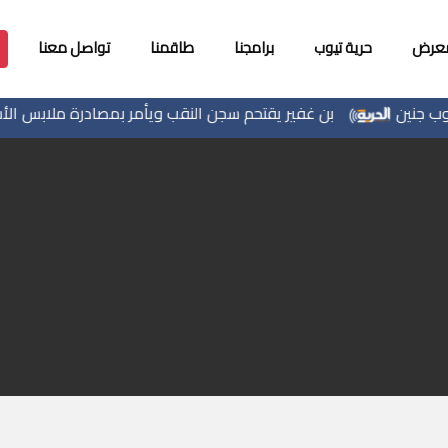
معرض
حرية تيوب
برامجنا
طاقمنا
تواصل معنا
بن غفير يقتحم سجن النقب ويأمر بمصادرة ملابس الأسرى و