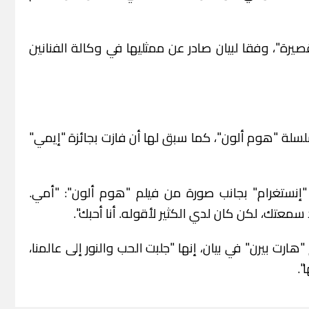
رة"، وفقا لبيان صادر عن ممثليها في وكالة الفنانين
لسلة "هوم ألون"، كما سبق لها أن فازت بجائزة "إيمي"
"إنستغرام" بجانب صورة من فيلم "هوم ألون": "أمي.
سمعتك، لكن كان لدي الكثير لأقوله. أنا أحبك".
رت بيرن" في بيان، إنها "جلبت الحب والنور إلى عالمنا،
.