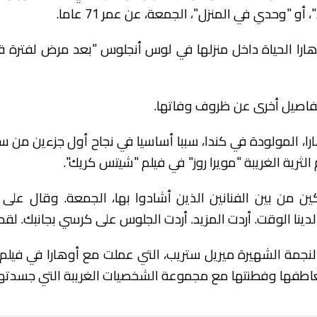
أو "وحدي في المنزل"، الجمعة، عن عمر 71 عاما.
ارا الحياة داخل منزلها في لوس أنجلوس "بعد مرض لفترة قصي
تفاصيل أخرى عن ظروف وفاتها.
ا، المولودة في كندا، سببا أساسيا في نجاح أول جزءين من س
 الثرية الغريبة "مويرا روز" في فيلم "شيتس كريك".
ن من بين الفنانين الذين أشادوا بها، الجمعة. وقال على 
دينا الوقت. أردت المزيد. أردت الجلوس على كرسي بجانبك.
لقد 
نجمة الشهيرة ميريل ستريب، التي عملت مع أوهارا في فيلم "ها
اطفها وفطنتها مع مجموعة الشخصيات الغريبة التي جسدتها"