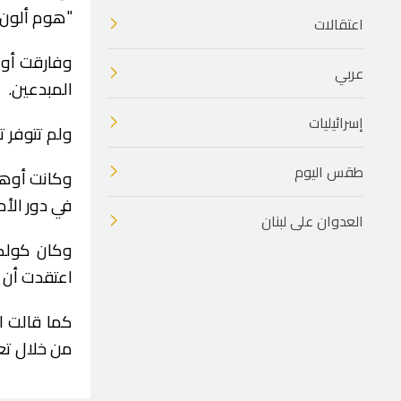
"هوم ألون"، 
اعتقالات
وفارقت أوه
عربي
المبدعين.
إسرائيليات
ولم تتوفر 
طقس اليوم
وكانت أوهار
في دور الأم
العدوان على لبنان
وكان كولكي
اعتقدت أن ل
كما قالت ال
من خلال تع