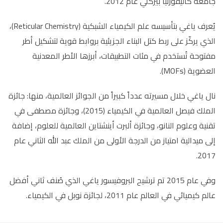
جامعة كاليفورنيا بيركلي عام 2012.
يُعرف ياغي بتأسيسه علم الكيمياء الشبكية (Reticular Chemistry)،
الذي يركّز على ربط كتل البناء الجزيئية بروابط قوية لتشكيل أطر
مفتوحة تُستخدم في مئات التطبيقات، أبرزها الأطر المعدنية
العضوية (MOFs).
نال ياغي خلال مسيرته عدداً كبيراً من الجوائز العالمية، منها: جائزة
الملك فيصل العالمية في الكيمياء (2015)، وجائزة مصطفى في
تقنية وعلوم النانو، وجائزة ألبرت أينشتاين العالمية للعلوم، إضافة
إلى ميدالية امتياز من الدرجة الأولى من الملك عبد الله الثاني عام
2017.
وفي عام 2015 تم ترشيح البروفيسور ياغي الذي صُنف ثاني أفضل
عالم كيميائي في العالم عام 2011، لجائزة نوبل في الكيمياء.