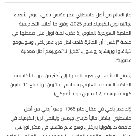
فاز العالم من أصل فلسطيني عمر مؤنس ياغي، اليوم الأربعاء،
بجائزة نوبل للكيمياء لعام 2025، وفق ما أعلنت الأكاديمية
الملكية السويدية للعلوم، إذ ذكرت لجنة نوبل على صفحتها في
منصة "إكس" أن الجائزة مُنحت لكل من: عمر ياغي وسوسومو
كيتاغاوا وريتشارد روبسون، تقديرًا لـ"تطويرهم أطرًا معدنية
عضوية".
وتمنح الجائزة، التي يعود تاريخها إلى أكثر من قرن، الأكاديمية
الملكية السويدية للعلوم، ويتقاسم الفائزون بها مبلغ 11 مليون
كرونة سويدية (1.2 مليون دولار أميركي).
وُلد عمر ياغي في عمّان عام 1965، وهو أردني من أصل
فلسطيني، يشغل حالياً كرسي جيمس ونيلتجي تريتر للكيمياء في
جامعة كاليفورنيا بيركلي، وهو عالم منتسب في مختبر لورانس
بيركلي الوطني، والمدير المؤسس لـمعهد بيركلي العالمي للعلوم.