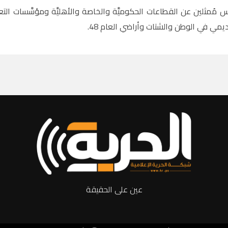
مُمثلين عن القطاعات الحكوميَّة والخاصة والأهليَّة ومؤسَّسات التعل
يمي في الوطن والشتات وأراضي العام 48.
عين على الحقيقة