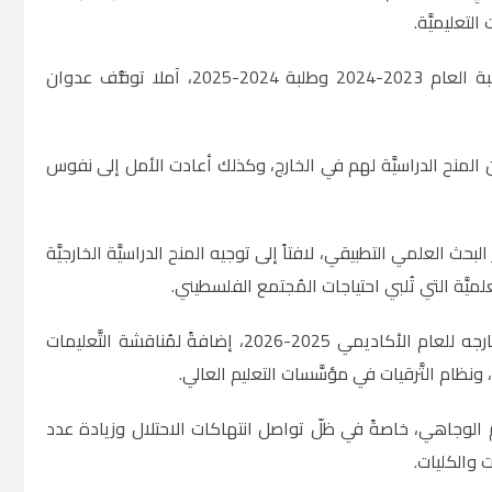
لتعليميَّة
.
وأشار برهم إلى أنَّ الوزارة أتمَّت الاستعدادات لعقد امتحانات الثانوية العامة لطلبة العام 2023-2024 وطلبة 2024-2025، آملا توقُّف عدوان
 من المنح الدراسيَّة لهم في الخارج، وكذلك أعادت الأمل إلى نفوس
بحث العلمي التطبيقي، لافتاً إلى توجيه المنح الدراسيَّة الخارجيَّة
لميَّة التي تُلبي احتياجات المُجتمع الفلسطيني
.
وناقش المجلس تنظيم قُبول الطلبة في مؤسَّسات التعليم العالي داخل الوطن وخارجه للعام الأكاديمي 2025-2026، إضافةً لمُناقشة التَّعليمات
ة، ونظام التَّرقيات في مؤسَّسات التعليم العالي
.
ليم الوجاهي، خاصةً في ظلّ تواصل انتهاكات الاحتلال وزيادة عدد
ت والكليات.