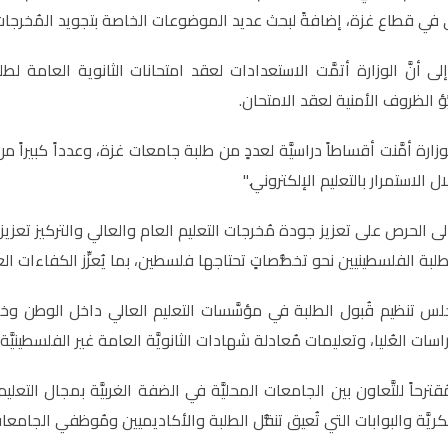
ي في قطاع غزة، إضافةً لبحث عديد الموضوعات الخاصة بتجويد المُخرجات ا
ُّؤ الظروف الأمنية لعقد الامتحان
.
وزارة أمَّنت أقساطاً دراسيَّة لعددٍ من طلبة جامعات غزة، وعدداً كبيراً
ل الاستمرار بالتعليم الإلكتروني
".
إلى الحرص على تعزيز جودة مُخرجات التعليم العام والعالي والتركيز تعزيز ال
طلبة الفلسطينيين نحو تخصُّصاتٍ تحتاجها فلسطين، بما يُعزِّز الكفاءات الع
ِراسات العُليا، وتعليمات مُعادلة شهادات الثانويَّة العامة غير الفلسطينيَّ
رحاً للتَّعاون بين الجامعات المحليَّة في الضفة الغربيَّة بمجال التع
ريَّة والبوابات التي تُعيق تنقُّل الطلبة والأكاديميين ومُوظفي الجامعا