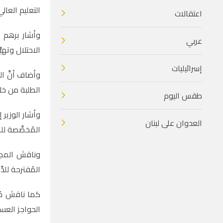
التعليم العال
اعتقالات
عربي
الاحتلال وتهي
إسرائيليات
وأضاف أنَّ ال
الطلبة من خلا
طقس اليوم
وأشار الوزير 
العدوان على لبنان
المُخصَّصة لل
المُقترحة للدّ
كما ناقش مُقت
الحواجز العسك