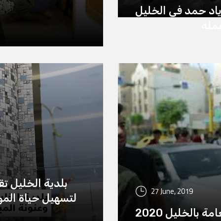
اد حمد في الخليل
مله
بلدية الخليل تق
27 June, 2019
لتسهيل حياة المو
ة بالخليل 2020