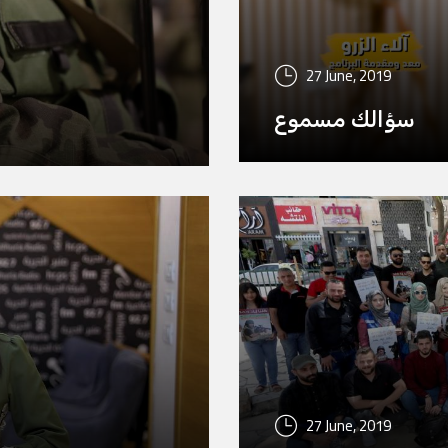
27 June, 2019
سؤالك مسموع
27 June, 2019