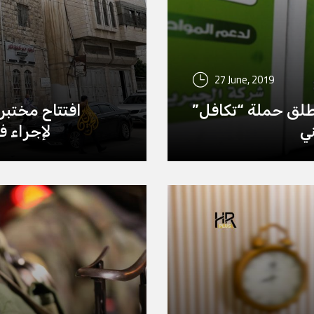
27 June, 2019
تطلق حملة “تكافل”
افتتاح مختب
ي
لإجراء 