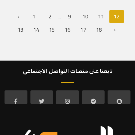
‹
1
2
9
10
11
12
...
13
14
15
16
17
18
›
تابعنا على منصات التواصل الاجتماعي