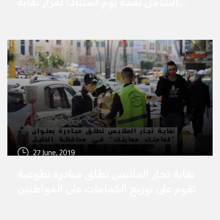
الشامل لمدة يوم استنادا لقرار نقابة
عمال النقل في محافظة الخليل احتجاجا
على تردي اوضاعهم الاقتصاديه وعدمِ
تلبية مطالبهم
27 June, 2019
نقابة تجار الملابس تطلق مبادرة تطوعية
تقوم على توزيع الكمامات على المواطنين
الغير ملتزمين بها بالشراكة مع شبكة
الحرية الاعلامية في محافظة الخليل