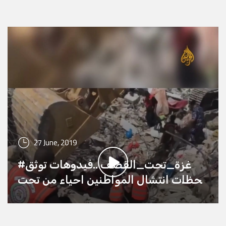
فعالية ترفيهية تتمثل بركوب والتدرب على
الخيل بالتزامن مع يوم الطفل الفلسطيني
27 June, 2019
#غزة_تحت_القصف ..فيدوهات توثق
لحظات انتشال المواطنين احياء من تحت
الركام ..