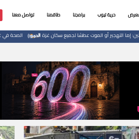
معرض
حرية تيوب
برامجنا
طاقمنا
تواصل معنا
و الموت عطشا لجميع سكان غزة
الصحة في غزة: أكثر من 58 ألف إصابة بجدري الماء منذ بداية 2026 وتحذير من تفشٍ وبائي