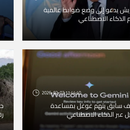
يش يدعو إلى وضع ضوابط عالمية
م الذكاء الاصطناعي
مو
ال
2026-02-02 11:44:40
 سابق يتهم غوغل بمساعدة
حر
يل عبر الذكاء الاصطناعي
رق