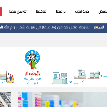
معرض
حرية تيوب
برامجنا
طاقمنا
تواصل معنا
واطن (34 عاما) في بيرزيت شمال رام الله
الذهب عند أ