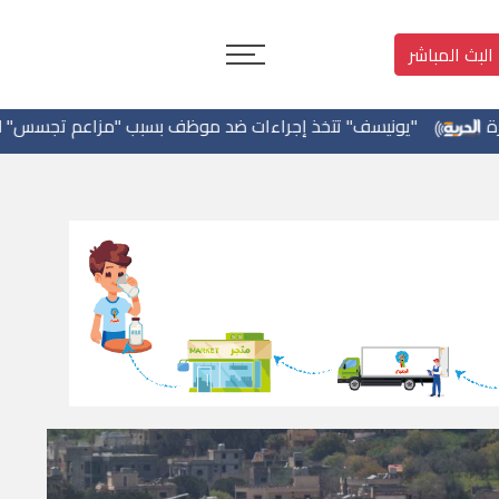
البث المباشر
سف" تتخذ إجراءات ضد موظف بسبب "مزاعم تجسس" لصالح إسرائيل