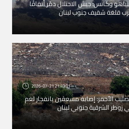
نياهو وكاتس: جيش الاحتلال دمّر أنفاقًا
ب قلعة شقيف جنوب لبنان
2026-07-21 21:49:01
صليب الأحمر: إصابة مسعفَين بانفجار لغم
 زوطر الشرقية جنوبي لبنان