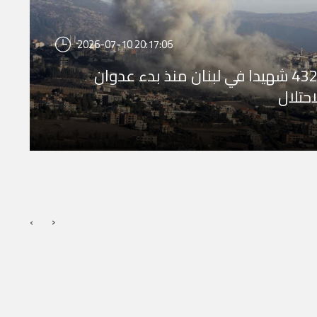
2026-07-10 20:17:06
4321 شهيدا في لبنان منذ بدء عدوان
احتلال
›
‹