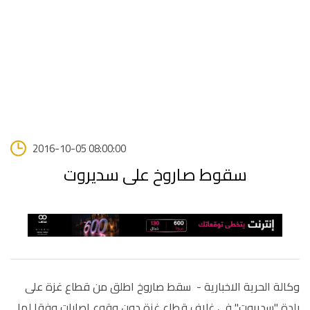
2016-10-05 08:00:00
سقوط صاروخ على سديروت
وكالة الحرية الاخبارية - سقط صاروخ اطلق من قطاع غزة على
بلدة "سديروت" في غلاف قطاع غزة دون وقوع اصابات وفقا لما