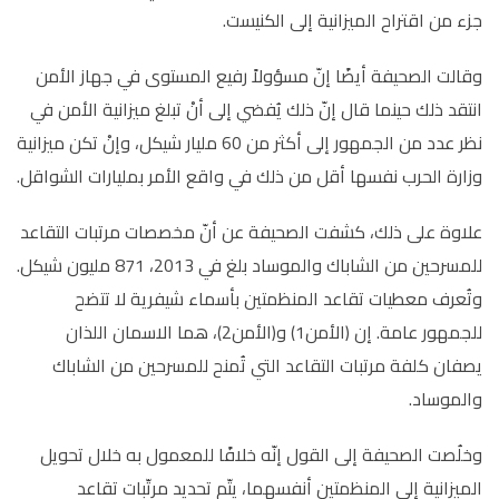
جزء من اقتراح الميزانية إلى الكنيست.
وقالت الصحيفة أيضًا إنّ مسؤولاً رفيع المستوى في جهاز الأمن
انتقد ذلك حينما قال إنّ ذلك يُفضي إلى أنْ تبلغ ميزانية الأمن في
نظر عدد من الجمهور إلى أكثر من 60 مليار شيكل، وإنْ تكن ميزانية
وزارة الحرب نفسها أقل من ذلك في واقع الأمر بمليارات الشواقل.
علاوة على ذلك، كشفت الصحيفة عن أنّ مخصصات مرتبات التقاعد
للمسرحين من الشاباك والموساد بلغ في 2013، 871 مليون شيكل.
وتُعرف معطيات تقاعد المنظمتين بأسماء شيفرية لا تتضح
للجمهور عامة. إن (الأمن1) و(الأمن2)، هما الاسمان اللذان
يصفان كلفة مرتبات التقاعد التي تُمنح للمسرحين من الشاباك
والموساد.
وخلُصت الصحيفة إلى القول إنّه خلافًا للمعمول به خلال تحويل
الميزانية إلى المنظمتين أنفسهما، يتّم تحديد مرتّبات تقاعد