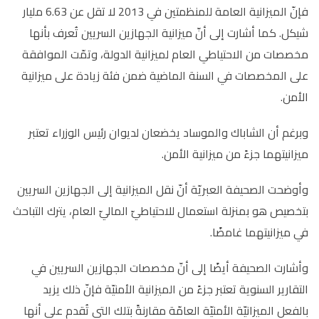
فإنّ الميزانية العامة للمنظمتين في 2013 لا تقل عن 6.63 مليار
شيكل. كما أشارت إلى أنّ ميزانية الجهازين السريين تُعرف بأنها
مخصصات من الاحتياطي العام لميزانية الدولة، وتمّت الموافقة
على المخصصات في السنة الماضية ضمن فئة زيادة على ميزانية
الأمن.
وبرغم أن الشاباك والموساد يخضعان لديوان رئيس الوزراء تعتبر
ميزانيتهما جزءً من ميزانية الأمن.
وأوضحت الصحيفة العبريّة أنّ نقل الميزانية إلى الجهازين السريين
بتخصيص هو بمنزلة استعمال للاحتياطيّ الماليّ العام، يترك التباحث
في ميزانيتهما غامضًا.
وأشارت الصحيفة أيضًا إلى أنّ مخصصات الجهازين السريين في
التقارير السنوية تعتبر جزءً من الميزانية الأمنيّة فإنّ ذلك يزيد
بالفعل الميزانيّة الأمنيّة العامّة مقارنةً بتلك التي تُقدم على أنها