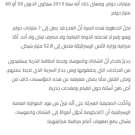
مليارات دولار، ومعنى ذلك أنه سنة 2013 ستكون الديون 59 أو 60
مليار دولار.
لكنّ الخطورة هذه المرة أنّ العجز قد يصل إلى 7 مليارات دولار
وهو رقم لا تتحمله الدولة اللبنانية ولا مصرف لبنان ولا أحد. أمّا
ميزانية وزارة الأمن الإسرائيليّة فتصل إلى 52.8 مليار شيكل.
جديرٌ بالذكر أنّ الشاباك والموساد ولجنة الطاقة الذرية يستفيدون
من النجاحات التي يحققونها ومن جدار السرية الذي تحيط عملهم،
ولكن القليل ممّا يمكن معرفته عن هذه المؤسسات كاف من
أجل طرح أسئلة حول القيام بإصلاحات جذرية.
وأكّدت الصحيفة العبريّة على أنّه تبينّ من بنود الموازنة العامة
الإسرائيلية أن ّالحكومة تُحوّل أموالاً إلى الشاباك والموساد،
بشكل يضع صعوبات أمام مراقبة ميزانيتهما.