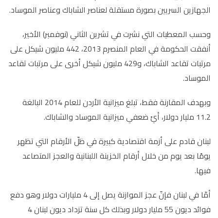
الجهازين السريين بصورة مستقلة لعناصر الشاباك وعناصر الموساد.
وحسب المعطيات التي نشرت في تشرين الثاني (نوفمبر) الأخير،
أنفقت الحكومة في العام المنصرم 2013، 442 مليون شيكل على
مرتبات تقاعد الشاباك، و429 مليون شيكل أخرى على مرتبات تقاعد
الموساد.
وبهدف المقارنة فقط، تبلغ ميزانية الأردن للعام 2014 البالغة
11.2 مليار دولار، أيْ ضعفي ميزانية الموساد والشاباك.
لبنان قادم على أزمة اقتصادية كبيرة في ظلّ الأرقام التي تظهر
يومًا بعد يوم من خلال أرقام الخزينة اللبنانية والعجز المتصاعد
فيها.
أمّا في لبنان فإنّ عجز الموازنة يصل إلى 4 مليارات دولار وهو دفع
فوائد ديون 55 مليار دولار وبذلك كل سنة تزداد ديون لبنان 4