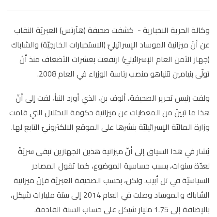
وكالة الحرية الاخبارية - كشفت صحيفة (هآرتس) العبريّة النقاب
عن أنّ ميزانية الموساد الإسرائيليّ (الاستخبارات الخارجيّة) والشاباك
(جهاز الأمن العام الإسرائيليّ) ارتفعت بعشرات الأضعاف منذ أنْ
تولّى بنيامين نتنياهو منصب رئاسة الوزراء في العام 2008.
ولفت رئيس تحرير الصحيفة، ألوف بن، الذي أورد النبأ، لفت إلى أنّ
هذا ما تبينّ من المعطيات عن ميزانية حكومة الاحتلال التي قامت
وزارة الماليّة الإسرائيليّة بنشرها على الموقع الالكترونيّ التابع لها.
يُشار في هذا السياق إلى أنّ ميزانية هذين الجهازين تبقى سريّةً
لعدّة سنوات، بسبب حساسية الموضوع، كما تقول المصادر
السياسيّة في تل أبيب. ولكن، بحسب الصحيفة العبريّة فإنّ ميزانية
الشاباك والموساد وصلت في العام 2014 إلى ستة مليارات شيكل،
بالإضافة إلى 1.75 مليار شيكل على حساب السنة القادمة.