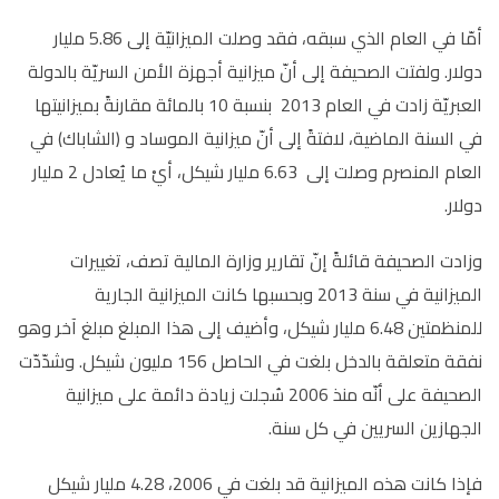
أمّا في العام الذي سبقه، فقد وصلت الميزانيّة إلى 5.86 مليار
دولار. ولفتت الصحيفة إلى أنّ ميزانية أجهزة الأمن السريّة بالدولة
العبريّة زادت في العام 2013 بنسبة 10 بالمائة مقارنةً بميزانيتها
في السنة الماضية، لافتةً إلى أنّ ميزانية الموساد و (الشاباك) في
العام المنصرم وصلت إلى 6.63 مليار شيكل، أيْ ما يُعادل 2 مليار
دولار.
وزادت الصحيفة قائلةً إنّ تقارير وزارة المالية تصف، تغييرات
الميزانية في سنة 2013 وبحسبها كانت الميزانية الجارية
للمنظمتين 6.48 مليار شيكل، وأضيف إلى هذا المبلغ مبلغ آخر وهو
نفقة متعلقة بالدخل بلغت في الحاصل 156 مليون شيكل. وشدّدّت
الصحيفة على أنّه منذ 2006 سُجلت زيادة دائمة على ميزانية
الجهازين السريين في كل سنة.
فإذا كانت هذه الميزانية قد بلغت في 2006، 4.28 مليار شيكل