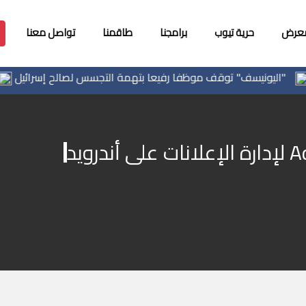
معرض
حرية تيوب
برامجنا
طاقمنا
تواصل معنا
"اليونيسف" توقف موظفا رفيعا بتهمة التجسس لصالح إسرائيل
الف