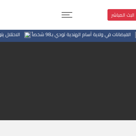
البث المباشر
يضانات في ولاية آسام الهندية تودي بـ98 شخصاً
الاحتلال يتوغل 