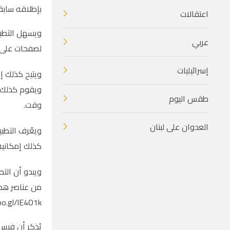
بإطلاقه سابقاً بنظام iOS في ش
اعتقالات
ويسهل التطبي
عربي
لصفحات على م
إسرائيليات
ويتيح كذلك إر
ويقوم كذلك ب
طقس اليوم
وقت.
العدوان على لبنان
ويعّرف التطب
كذلك إمكانية 
من عناصر هذا
o.gl/lE4O1k.