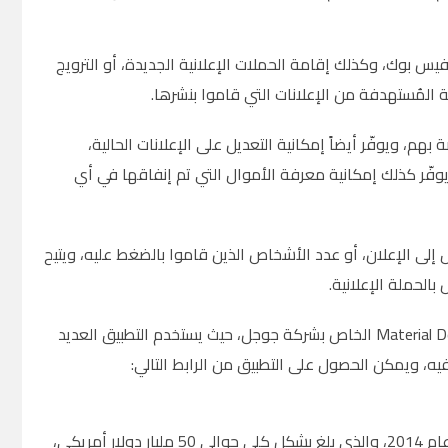
يس بوك، وكذلك إقامة الحملات الإعلانية الجديدة، أو الترويج
المُستهدفة من الإعلانات التي قاموا بنشرها.
هم، ويوفّر أيضاً إمكانية التعديل على الإعلانات الحالية،
يوفّر كذلك إمكانية معرفة الأموال التي تم إنفاقها في أي
إلى الإعلان، أو عدد الأشخاص الذين قاموا بالضغط عليه، ويتيح
بالحملة الإعلانية.
ويبدو أن التطبيق تم تصميمه بشكل جيد ليوافق نمط تصميم “ماتيريال ديزاين” Material Design الخاص بشركة جوجل، حيث يستخدم التطبيق العديد
يه، ويمكن الحصول على التطبيق من الرابط التالي:
يُذكر أن فيس بوك احتلت نسبة 10% من سوق الإنفاق على الإعلانات الإلكترونية في عام 2014، والذي بلغ بشكل كلي حوالي 50 مليار دولار أمريكي،