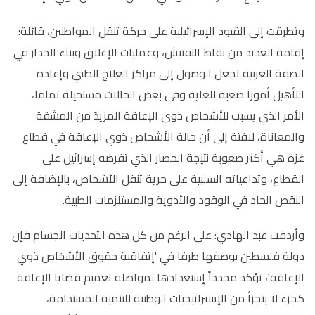
وتطرقت إلى القيود الإسرائيلية على حركة تنقل المواطنين، قائلة:
إقامة العديد من نقاط التفتيش، وعمليات الإغلاق وبناء الجدار في
الضفة الغربية تجعل الوصول إلى مراكز العلاج الطبي وإعادة
التأهيل أمورا صعبة للغاية وفي بعض الحالات مستحيلة تماما،
الأمر الذي يسبب للأشخاص ذوي الإعاقة المزيدً من المشقة
والمعاناة، لافتة إلى أن حالة الأشخاص ذوي الإعاقة في قطاع
غزة هي أكثر صعوبة نتيجة الحصار الذي تفرضه إسرائيل على
القطاع، وتداعياته السلبية على حرية تنقل الأشخاص، بالإضافة إلى
النقص الحاد في ​​الوقود والأدوية والمستلزمات الطبية.
وأردفت عبد الهادي: على الرغم من كل هذه التحديات الجسام فإن
دولة فلسطين بوصفها طرفا في 'إتفاقية حقوق الأشخاص ذوي
الإعاقة'، تؤكد مجدداً إستعدادها لمواصلة تعميم قضايا الإعاقة
كجزء لا يتجزأ من الإستراتيجيات الوطنية للتنمية المستدامة،