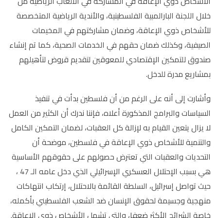
الأشخاص ذوي الإعاقة في المشاركة في الألعاب الرياضية من
خلال اللجنة البارالمبية الفلسطينية، والأندية الرياضية المتخصصة
للأشخاص ذوي الإعاقة، وضمان مشاركتهم في المخيمات
الصيفية، وكذلك ضمان حقهم في الخدمات الصحية، كما تم إنشاء
صندوق للتمكين الإقتصادي للمعوقين لتقديم قروض لتأهيلهم
بمشاريع مدرة للدخل.
وأشارت إلى أنه على الرغم من أن فلسطين بدأت في تنفيذ
السياسات والبرامج المذكورة أعلاه، فإننا ندرك أن الكثير من العمل
لا يزال يتعين القيام به لإزالة كل العقبات، لضمان التمكين الكامل
والتنمية للأشخاص ذوي الإعاقة في فلسطين، موضحة أن
التحديات والعقبات التي تعترض حصولهم على حقوقهم الأساسية
هي بسبب الإحتلال العسكري الإسرائيلي الذي دخل عامه الـ 47 ،
حيث تواصل إسرائيل، السلطة القائمة بالاحتلال، إرتكاب انتهاكات
منهجية وجسيمة لحقوق الإنسان ضد الشعب الفلسطيني بأكمله،
خاصة الشرائح الأكثر ضعفا، والتي تشمل الأشخاص ذوي الإعاقة.