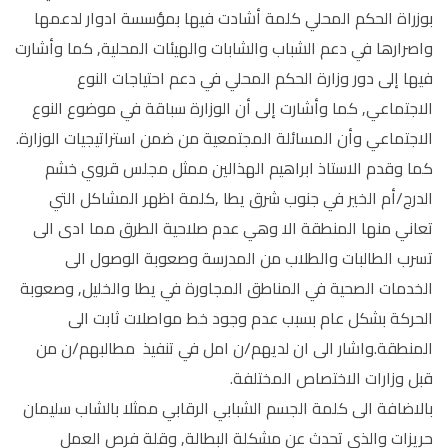
بوزراة الحكم المحلي كلمة أشادت فيها بمؤسسة ادوار لدعمها
واصرارها في دعم الشباب والشابات والهيئات المحلية, كما وأشارت
فيها إلى دور وزارة الحكم المحلي في دعم احتياجات النوع
الاجتماعي, كما وأشارت إلى أن الوزارة سباقة في موضوع النوع
الاجتماعي وأن المسائلة المجتمعية من ضمن استراتيجيات الوزارة.
كما وقدم الاستاذ ابراهيم الهذالين ممثل مجلس قروي خشم
الدرج/أم الخير في جنوب شرق يطا ,كلمة اظهر المشاكل التي
تعاني منها المنطقة الا وهي عدم صلاحية الطرق مما ادى الى
تسرب الطالبات والطلاب من المدرسة وصعوبة الوصول الى
الخدمات الصحية في المناطق المجاورة في يطا والخليل, وصعوبة
الحركة بشكل عام بسبب عدم وجود خط مواصلات ثابت الى
المنطقة.واشار الى ان لديهم/ن امل في تنفيذ مطالبهم/ن من
قبل وزارات الاختصاص المختلفة.
بالاضافة الى كلمة الجسم الشبابي الرقابي ممثلا بالشاب سليمان
حريزات والذي تحدث عن مشكلة البطالة, وقلة فرص العمل