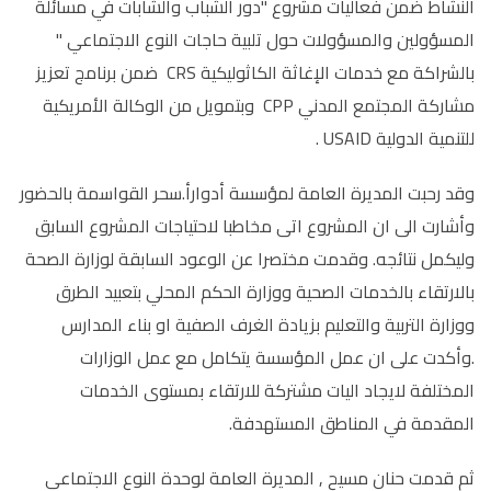
النشاط ضمن فعاليات مشروع "دور الشباب والشابات في مسائلة
المسؤولين والمسؤولات حول تلبية حاجات النوع الاجتماعي "
بالشراكة مع خدمات الإغاثة الكاثوليكية CRS ضمن برنامج تعزيز
مشاركة المجتمع المدني CPP وبتمويل من الوكالة الأمريكية
للتنمية الدولية USAID .
وقد رحبت المديرة العامة لمؤسسة أدوارأ.سحر القواسمة بالحضور
وأشارت الى ان المشروع اتى مخاطبا لاحتياجات المشروع السابق
وليكمل نتائجه. وقدمت مختصرا عن الوعود السابقة لوزارة الصحة
بالارتقاء بالخدمات الصحية ووزارة الحكم المحلي بتعبيد الطرق
ووزارة التربية والتعليم بزيادة الغرف الصفية او بناء المدارس
.وأكدت على ان عمل المؤسسة يتكامل مع عمل الوزارات
المختلفة لايجاد اليات مشتركة للارتقاء بمستوى الخدمات
المقدمة في المناطق المستهدفة.
ثم قدمت حنان مسيح , المديرة العامة لوحدة النوع الاجتماعي