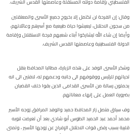
الفلسطيني بإقامة دولته المستقلة وعاصمتها القدس الشريف.
وقال: إن الفرحة لن تكتمل إلا بخروج جميع الأسرى والمعتقلين
من سجون الاحتلال، ليعيشوا حياة طبيعية مع أسرهم وعائلاتهم،
وأيضا إن شاء الله ليشاركوا أبناء شعبهم فرحة الاستقلال وإقامة
الدولة الفلسطينية وعاصمتها القدس الشريف.
وشكر الأسرى الوفد على هذه الزيارة، مطالبا المحافظ بنقل
تحياتهم للرئيس ووقوفهم الى جانبه ودعمهم له، لافتين الى انه
يحملون رسالة من الأسرى القدامى الذين بقوا خلف القضبان
بضرورة العمل على إنهاء معاناتهم.
وف سياق متصل زار المحافظ حميد والوفد المرافق زوجه الأسير
محمد أحمد عبد الحميد الطوس أبو شادي بعد أن تعرضت لنوبه
قلبية بسبب رفض قوات الاحتلال الإفراج عن زوجها الأسير ، وتمنى