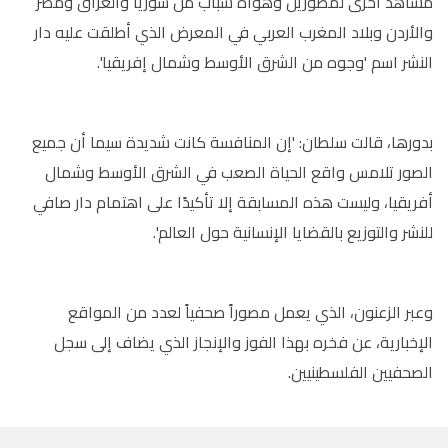
مشاهد أخرى لمصورين وهواة شباب من سوريا والعراق ومصر
والأردن وبلاد المغرب العربي في المعرض الذي أطلقت عليه دار
النشر اسم 'وجوه من الشرق الأوسط وشمال إفريقيا'.
بدورها، قالت سلطان: 'إن المنافسة كانت شديدة سيما أن جميع
الصور تلامس واقع الحياة الصعب في الشرق الأوسط وشمال
أفريقيا، وليست هذه المسابقة إلا تأكيدًا على اهتمام دار صافي
للنشر والتوزيع بالقضايا الإنسانية حول العالم'.
وعبر الزعنون، الذي يعمل مصوراً صحفياً لعدد من المواقع
الإخبارية، عن فخره بهذا الفوز والإنجاز الذي يضاف إلى سجل
الصحفيين الفلسطينيين.