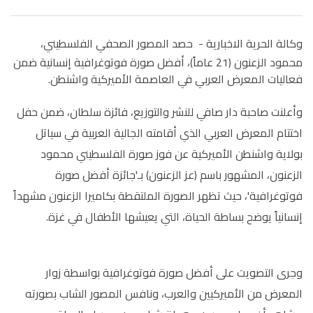
وكالة الحرية الاخبارية -
حصد المصور الصحفي الفلسطيني،
محمود الزعنون (21 عاماً)، أفضل صورة فوتوغرافية إنسانية ضمن
فعاليات المعرض العربي في العاصمة الأميركية واشنطن.
وأعلنت صاحبة دار صافي للنشر والتوزيع، فائزة سلطان، ضمن حفل
اختتام المعرض العربي الذي أقامته الجالية العربية في سياتل
بولاية واشنطن الأميركية عن فوز صورة الفلسطيني محمود
الزعنون، المشهور باسم (عز الزعنون) بـ'جائزة أفضل صورة
فوتوغرافية'، حيث تظهر الصورة الملتقطة بكاميرا الزعنون مشهداً
إنسانياً يوضح بساطة الحياة، التي يعيشها الأطفال في غزة.
وجرى التصويت على أفضل صورة فوتوغرافية بواسطة زوار
المعرض من الأميركيين والعرب، ونافس المصور الشاب بصورته