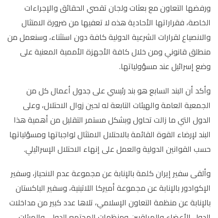
ورفضها التعاون مع بعثات ولجان تقصي الحقائق والإجراءات
الخاصة، فقراراتها الأحادية هذه لا تعفيها من ضرورة الامتثال
والانصياع لقرارات الشرعية الدولية كافة دون استثناء، وسنعمل من
منطلق قانوني ومن خلال كافة الأجهزة الأممية المعنية على
وضع إسرائيل عند مسؤولياتها.
وأكد أن البند السابع هو بند رئيسي على جدول أعمال كل من
الجمعية العامة والهيئات التابعة له لحين زوال الاحتلال، وعلى
الدول التي ما زالت تحاول وبشكل مستمر التقليل من أهمية هذا
البند لإرضاء القوة القائمة بالاحتلال الامتثال لواجباتها ومسؤلياتها
حسب القوانين الدولية والعمل على إنهاء الاحتلال الإسرائيلي.
وألقى سفير إيران كلمة بالإنابة عن مجموعة عدم الانحياز، وسفير
الإكوادور بالإنابة عن مجموعة أميركا اللاتينية، وسفير الباكستان
بالإنابة عن منظمة التعاون الإسلامي، تلاها عدد كبير من مداخلات
الدول الأعضاء والمراقبين ومنظمات المجتمع الدولي والهيئات