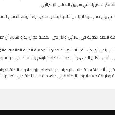
ذ فترات طويلة في سجون الاحتلال الإسرائيلي.
 في بيان صدر عنها انها عن قلقها بشكل خاص، إزاء الوضع الصحي للمحتجز
ة اللجنة الدولية في إسرائيل والأراضي المحتلة خوان بيدرو شايرر، أن 'حي
ن يراعي أي حل القرارات التي اعتمدتها الجمعية الطبية العالمية، والت
لى تلقي العلاج الطبي، وأن ضمان احترام خيارهم والحفاظ على كرامتهم 
 إلى أنه 'منذ بداية حالات الإضراب عن الطعام، يزور مندوبو اللجنة الدولي
ة وطريقة معاملتهم، بالإضافة إلى ذلك، حافظت اللجنة على اتصالها ب