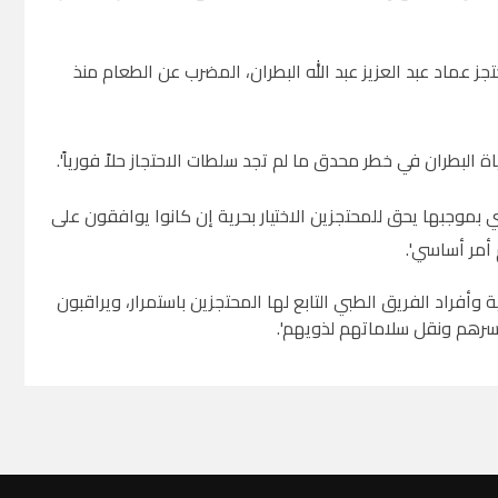
 عماد عبد العزيز عبد الله البطران، المضرب عن الطعام منذ
اة البطران في خطر محدق ما لم تجد سلطات الاحتجاز حلاً فورياً'.
ي بموجبها يحق للمحتجزين الاختيار بحرية إن كانوا يوافقون على
أمر أساسي'.
ة وأفراد الفريق الطبي التابع لها المحتجزين باستمرار، ويراقبون
أسرهم ونقل سلاماتهم لذويهم'.