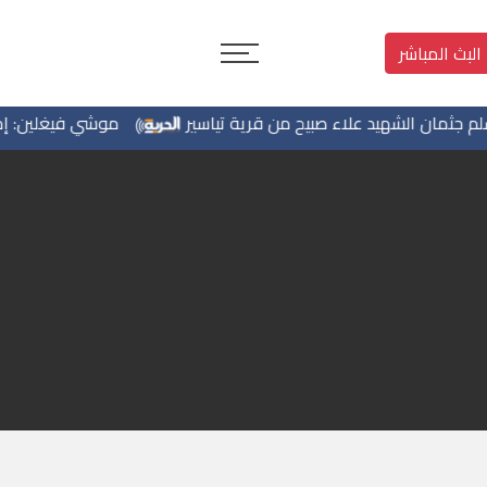
البث المباشر
ثمان الشهيد علاء صبيح من قرية تياسير
موشي فيغلين: إما ال