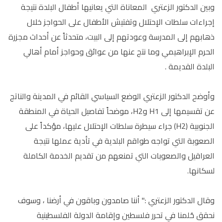
وبين الدكتور الزعتري المعاناة التي يعانيها أطفال البلدة نتيجة
إجراءات سلطات الإحتلال وتفتيش الأطفال على الحواجز خلال
ذهابهم إلى المدرسة وعودتهم إلى البيت، متحدثاً عن أحداث مجزرة
الحرم الإبراهيمي وما نتج عنها من عوائق وحواجز أمام أهالي
البلدة القديمة .
وأوضح الدكتور الزعتري الوضع السياسي القائم في المدينة والناتج
عن تقسيمها إلى H1 وH2، موضحاً تفاصيل الحياة في المنطقة
الجنوبية (H2) جراء سيطرة سلطات الإحتلال عليها، مؤكداً على
الصعوبة التي تواجه طواقم البلدية في تأدية عملها نتيجة
العراقيل والصعوبات التي تمنعهم من تقديم الخدمة الكاملة
لسكانها.
وقال الدكتور الزعتري :" أننا صامدون وباقون في أرضنا ، وسوف
نحقق حُلمنا في تحرر فلسطين وإقامة الدولة الفلسطينية