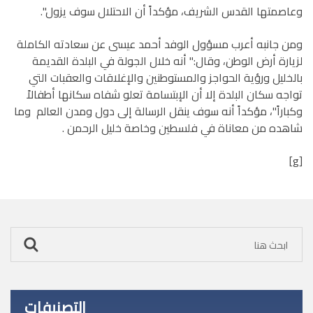
وعاصمتها القدس الشريف، مؤكداً أن الاحتلال سوف يزول".
ومن جانبه أعرب مسؤول الوفد أحمد عيسى عن سعادته الكاملة
لزيارة أرض الوطن، وقال:" أنه خلال الجولة في البلدة القديمة
بالخليل ورؤية الحواجز والمستوطنين والإغلاقات والعقبات التي
تواجه سكان البلدة إلا أن الإبتسامة تعلو شفاه سكانها أطفالاً
وكباراً"، مؤكداً أنه سوف ينقل الرسالة إلى دول ومدن العالم وما
شاهده من معاناة في فلسطين وخاصة خليل الرحمن .
[g]
التصنيفات