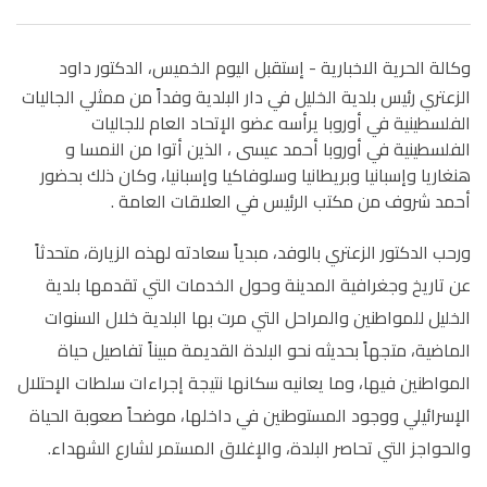
وكالة الحرية الاخبارية -
إستقبل اليوم الخميس، الدكتور داود
الزعتري رئيس بلدية الخليل في دار البلدية وفداً من ممثلي الجاليات
الفلسطينية في أوروبا يرأسه عضو الإتحاد العام للجاليات
الفلسطينية في أوروبا أحمد عيسى ، الذين أتوا من النمسا و
هنغاريا وإسبانيا وبريطانيا وسلوفاكيا وإسبانيا، وكان ذلك بحضور
أحمد شروف من مكتب الرئيس في العلاقات العامة .
ورحب الدكتور الزعتري بالوفد، مبدياً سعادته لهذه الزيارة، متحدثاً
عن تاريخ وجغرافية المدينة وحول الخدمات التي تقدمها بلدية
الخليل للمواطنين والمراحل التي مرت بها البلدية خلال السنوات
الماضية، متجهاً بحديثه نحو البلدة القديمة مبيناً تفاصيل حياة
المواطنين فيها، وما يعانيه سكانها نتيجة إجراءات سلطات الإحتلال
الإسرائيلي ووجود المستوطنين في داخلها، موضحاً صعوبة الحياة
والحواجز التي تحاصر البلدة، والإغلاق المستمر لشارع الشهداء.