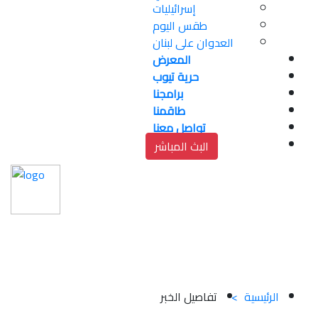
إسرائيليات
طقس اليوم
العدوان على لبنان
المعرض
حرية تيوب
برامجنا
طاقمنا
تواصل معنا
البث المباشر
الاحتلال  يفرج عن 
الصحافي طارق أبو زيد
الرئيسية
>
تفاصيل الخبر