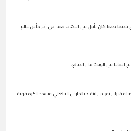
زاح خصما صعبا كان يأمل في الذهاب بعيدا في آخر كأس عالم
ح اسبانيا في الوقت بدل الضائع.
بلاده في الدقيقة 91 بعد كرة ملعوبة من زميله فيران توريس لينفرد بالحارس البرتغالي ويسدد الكرة قوية