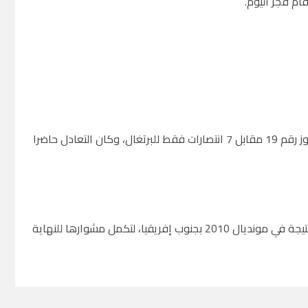
قام فجر اليوم.
وبهذا الفوز واصل "الماتادور" تفوقه التاريخي في المواجهات المباشرة بتحقيقه الفوز رقم 19 مقابل 7 انتصارات فقط للبرتغال، وكان التعادل حاضرا
وكررت إسبانيا سيناريو إقصاء البرتغال من دور الـ16 للمرة الثانية بعدما فازت بنفس النتيجة في مونديال 2010 بجنوب إفريقيا، لتكمل مشوارها للنهاية