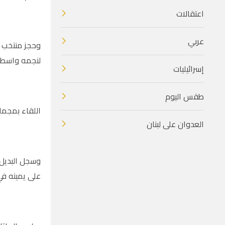
اعتقالات
عربي
وحجز منتخب ا
لنجمه واسطور
إسرائيليات
طقس اليوم
اللقاء بمجمل
العدوان على لبنان
على يمينه في