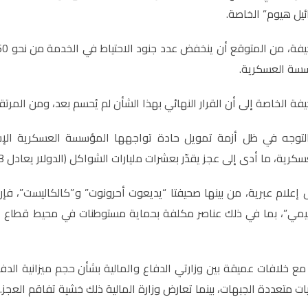
يل هيوم” الخاصة.
سسة العسكرية.
ة الخاصة إلى أن القرار النهائي بهذا الشأن لم يُحسم بعد، ومن المرتقب 
لتوجه في ظل أزمة تمويل حادة تواجهها المؤسسة العسكرية الإسرا
كرية، ما أدى إلى عجز يقدّر بعشرات مليارات الشواكل (الدولار يعادل 3 شواكل).
إعلام عبرية، من بينها صحيفتا “يديعوت أحرونوت” و”كالكاليست”، 
ليمي”، بما في ذلك عناصر مكلفة بحماية مستوطنات في محيط قطاع غ
مع خلافات عميقة بين وزارتي الدفاع والمالية بشأن حجم ميزانية الد
ات متعددة الجبهات، بينما تعارض وزارة المالية ذلك خشية تفاقم العجز.