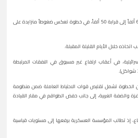
وبحسب الصحيفة، من المتوقع أن ينخفض عدد جنود الاحتياط في الخدمة من نحو 60 ألفاً إلى قرابة 50 ألفاً، في خطوة تعكس ضغوطاً متزايدة على
اتخاذه خلال الأيام القليلة المقبلة.
ئيلية، في أعقاب ارتفاع غير مسبوق في النفقات المرتبطة
فإن الخطوة تشمل تقليص قوات الاحتياط العاملة ضمن منظومة
زة والضفة الغربية، إلى جانب خفض الطواقم في مقار القيادة
فاع، إذ تطالب المؤسسة العسكرية برفعها إلى مستويات قياسية