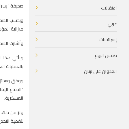
صحيفة “يسرائ
اعتقالات
عربي
ميزانية المؤ
إسرائيليات
وأشارت الصحيف
طقس اليوم
ويأتي هذا ا
بالعمليات العس
العدوان على لبنان
ووفق وسائل 
“الدفاع الإق
العسكرية.
وتزامن ذلك، 
لتغطية التحدي