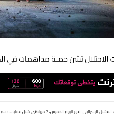
الاحتلال تشن حملة مداهمات في الضفة الغ
ائيلي، فجر اليوم الخميس، 7 مواطنين خلال عمليات دهم واقتحام نفذتها في الضفة الغربية.