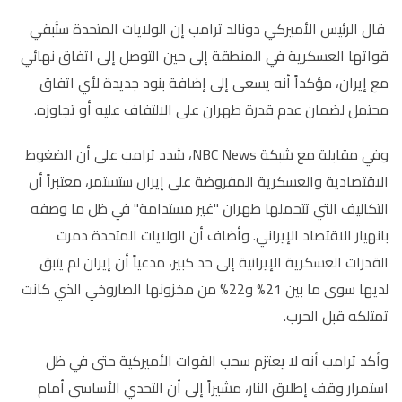
قال الرئيس الأميركي دونالد ترامب إن الولايات المتحدة ستُبقي
قواتها العسكرية في المنطقة إلى حين التوصل إلى اتفاق نهائي
مع إيران، مؤكداً أنه يسعى إلى إضافة بنود جديدة لأي اتفاق
محتمل لضمان عدم قدرة طهران على الالتفاف عليه أو تجاوزه.
وفي مقابلة مع شبكة NBC News، شدد ترامب على أن الضغوط
الاقتصادية والعسكرية المفروضة على إيران ستستمر، معتبراً أن
التكاليف التي تتحملها طهران "غير مستدامة" في ظل ما وصفه
بانهيار الاقتصاد الإيراني. وأضاف أن الولايات المتحدة دمرت
القدرات العسكرية الإيرانية إلى حد كبير، مدعياً أن إيران لم يتبق
لديها سوى ما بين 21% و22% من مخزونها الصاروخي الذي كانت
تمتلكه قبل الحرب.
وأكد ترامب أنه لا يعتزم سحب القوات الأميركية حتى في ظل
استمرار وقف إطلاق النار، مشيراً إلى أن التحدي الأساسي أمام