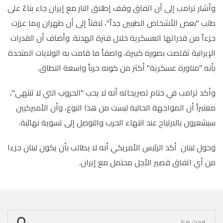
وأشار ترامب إلى أن اتفاق وقف إطلاق النار مع إيران جاء بناءً على
طلب "بعض الأشخاص الطيبين جداً"، لافتاً إلى أن طهران ربما عززت
جزءاً من قدراتها العسكرية خلال فترة الهدنة. وأضاف أن القدرات
الإيرانية تقلصت بصورة كبيرة، واصفاً ما قامت به الولايات المتحدة
بأنه "مناورة عسكرية" أكثر من كونه حرباً واسعة النطاق.
وأكد ترامب في ختام تصريحاته أنه لا يحب "الحروب التي لا تنتهي"،
معتبراً أن المواجهة الحالية ليست من هذا النوع، وأن الأميركيين
سيشعرون بالارتياح عند انتهاء الحرب والتوصل إلى تسوية نهائية.
وحول لبنان أكد الرئيس الأمريكي أنه لا يطالب بأن يكون لبنان جزءا
من أي اتفاق قصير الأجل محتمل مع إيران.