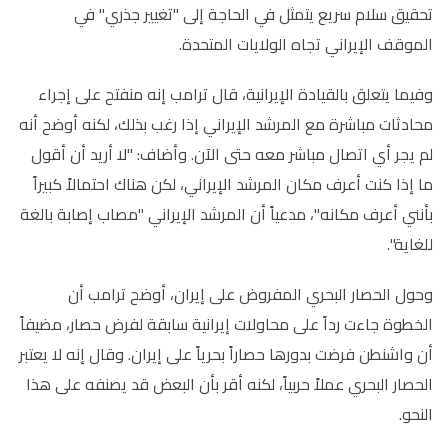
تحقيق سلام سريع يتمثل في الحاجة إلى "تغيير جذري" في
الموقف الإيراني تجاه الولايات المتحدة.
وفيما يتعلق بالقيادة الإيرانية، قال ترامب إنه منفتح على إجراء
محادثات مباشرة مع المرشد الإيراني إذا رغب بذلك، لكنه أوضح أنه
لم يجر أي اتصال مباشر معه حتى الآن. وأضاف: "لا أريد أن أقول
ما إذا كنت أعرف مكان المرشد الإيراني، لكن هناك احتمالاً كبيراً
بأنني أعرف مكانه"، مدعياً أن المرشد الإيراني "مصاب إصابة بالغة
للغاية".
وحول الحصار البحري المفروض على إيران، أوضح ترامب أن
الخطوة جاءت رداً على محاولات إيرانية سابقة لفرض حصار، مضيفاً
أن واشنطن فرضت بدورها حصاراً بحرياً على إيران. وقال إنه لا يعتبر
الحصار البحري عملاً حربياً، لكنه أقر بأن البعض قد يصنفه على هذا
النحو.