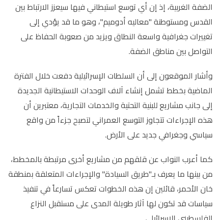
الضفة الغربية، إذ إن أي توسع استيطاني فيها سيعزز الارتباط بين
القدس ومستوطنة "معاليه أدوميم"، وهو ما قد يؤدي إلى
تغييرات جغرافية واسعة النطاق ويزيد من صعوبة الحفاظ على
التواصل بين مناطق الضفة.
وأشار الموقعون إلى أن السلطات الإسرائيلية دفعت خلال الفترة
الماضية بخطط تشمل إنشاء آلاف الوحدات الاستيطانية الجديدة
إلى جانب مشاريع للبنية التحتية والخدمات التجارية، معتبرين أن
هذه الإجراءات تتجاوز التوسع العمراني لتصبح جزءاً من واقع
سياسي وجغرافي جديد على الأرض.
كما أعرب النواب عن قلقهم من مشاريع أخرى مرتبطة بالمخطط،
من بينها ما يعرف بـ"طريق السيادة" والإجراءات المتعلقة بمنطقة
خان الأحمر، قائلين إن هذه الخطوات تعكس تسارعاً في تنفيذ
سياسات قد تكون لها آثار طويلة المدى على مستقبل النزاع
الفلسطيني الإسرائيلي.