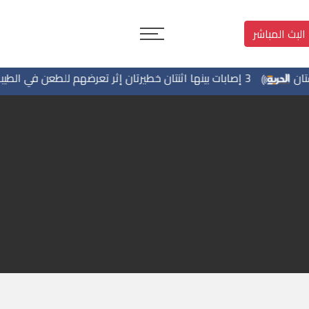
البث المباشر
3 إصابات بينها اثنتان خطيرتان إثر تعرضهم للطعن في الطيبة داخل أراضي 48