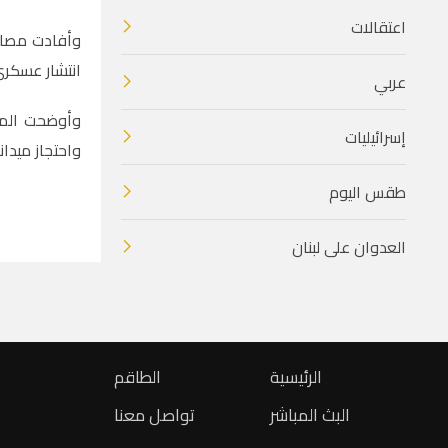
اعتقالات
وأفادت مصادر
انتشار عسكري
عربي
وأوضحت المصا
إسرائيليات
واحتجاز ميدا
طقس اليوم
العدوان على لبنان
الرئيسية
الطاقم
البث المباشر
تواصل معنا