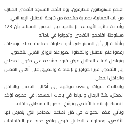
اقتحم مستوطنون متطرفون، يوم الأحد، المسجد الأقصى المبارك
من باب المغاربة، بحماية مشددة من شرطة الاحتلال الإسرائيلي.
وأفادت دائرة الأوقاف الإسلامية في القدس المحتلة، بأن 123
مستوطنًا، اقتحموا الأقصى، وتجولوا في باحاته.
وأشارت إلى أن المستوطنين أدوا صلوات جماعية وغناء ورقصات،
رفعوا علم الاحتلال والتقطوا الصور عند الرواق الغربي للأقصى.
وتواصل قوات الاحتلال فرض قيود مشددة على دخول المصلين
إلى الأقصى، عبر الحواجز والإبعادات والتضييق على أهالي القدس
والداخل المحتل.
وانطلقت دعوات واسعة موجّهة إلى أهالي القدس والداخل
المحتل، لشدّ الرحال والرباط في باحات المسجد، في خطوة تؤكد
التمسك بإسلامية الأقصى وترسّخ الحضور الفلسطيني داخله.
وتأتي هذه الدعوات في ظل تصاعد المخاطر التي يتعرض لها
الأقصى، ومحاولات الاحتلال فرض واقع جديد عبر الاقتحامات