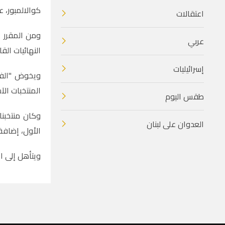
كوالالمبور، ع
اعتقالات
عربي
النهائيات القا
إسرائيليات
ويخوض "الفد
المنتخبات ال
طقس اليوم
وكان منتخبن
العدوان على لبنان
الأول، إضافة
ويتأهل إلى ا