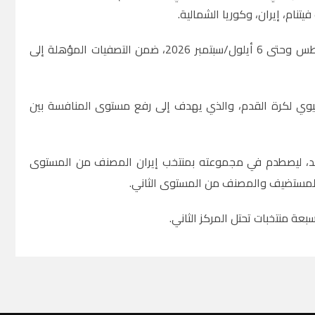
يتنام، إيران، وكوريا الشمالية
.
ومن المقرر أن تستضيف فيتنام منافسات المجموعة خلال الفترة من 25 آب/أغسطس وحتى 6 أيلول/سبتمبر 2026، ضمن التصفيات المؤهلة إلى
سيوي لكرة القدم، والذي يهدف إلى رفع مستوى المنافسة بين
تمد، ليصطدم في مجموعته بمنتخب إيران المصنف من المستوى
مي المستضيف والمصنف من المستوى الثاني
.
عة منتخبات تحتل المركز الثاني
.