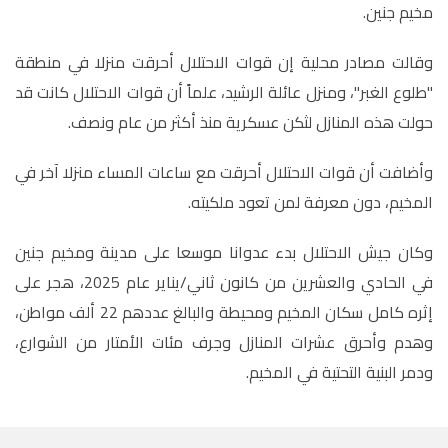
مخيم جنين.
وقالت مصادر محلية إن قوات الاحتلال أحرقت منزلا في منطقة
"طلوع الغبر"، ومنزل عائلة الرشيد، علماً أن قوات الاحتلال كانت قد
حولت هذه المنازل لثكن عسكرية منذ أكثر من عام ونصف.
وأضافت أن قوات الاحتلال أحرقت مع ساعات المساء منزلا آخر في
المخيم، دون معرفة لمن تعود ملكيته.
وكان جيش الاحتلال بدء عدوانا موسعا على مدينة ومخيم جنين
في الحادي والعشرين من كانون ثاني/يناير عام 2025، هجر على
إثره كامل سكان المخيم ومحيطة والبالغ عددهم 22 ألف مواطن،
وهدم وأحرق عشرات المنازل وجرف مئات الأمتار من الشوارع،
ودمر البنية التحتية في المخيم.