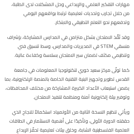
مهارات التفكير العلمي والإبداعي وحل المشكلات لدى الطلبة،
من خلال تجارب وتحديات تعليمية ترتبط بواقعهم اليومي
وتدفعهم نحو التعلم التطبيقي والابتكار.
وقد نُفِّذ الامتحان بشكل متزامن في المدارس المشاركة، بإشراف
منسقي
STEM
في المديريات والمدارس، وسط تنسيق فني
وتنظيمي مكثف لضمان سير الامتحان بسلاسة وكفاءة عالية.
كما تولّى مركز سعيد خوري لتكنولوجيا المعلومات في جامعة
القدس تطوير وتجهيز البنية التقنية الخاصة بالمنصة الإلكترونية، بما
يضمن استيعاب الأعداد الكبيرة المشاركة من مختلف المحافظات،
وتوفير بيئة إلكترونية آمنة ومنظمة لتنفيذ الامتحان.
ويأتي تنظيم النسخة الثانية من الأولمبياد استكمالاً للنجاح الذي
حققته الدورة الأولى، وتأكيدًا على أهمية الاستثمار في الطاقات
العلمية الفلسطينية الشابة، وخلق بيئات تعليمية تحفّز الإبداع