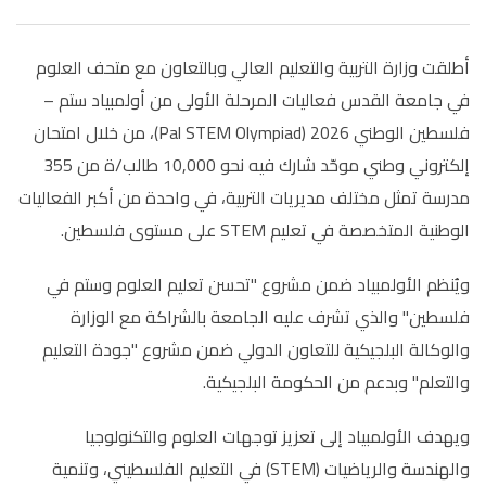
أطلقت وزارة التربية والتعليم العالي وبالتعاون مع متحف العلوم
في جامعة القدس فعاليات المرحلة الأولى من أولمبياد ستم –
فلسطين الوطني 2026 (
Pal STEM Olympiad
)، من خلال امتحان
إلكتروني وطني موحّد شارك فيه نحو 10,000 طالب/ة من 355
مدرسة تمثل مختلف مديريات التربية، في واحدة من أكبر الفعاليات
الوطنية المتخصصة في تعليم
STEM
على مستوى فلسطين.
ويُنظم الأولمبياد ضمن مشروع "تحسن تعليم العلوم وستم في
فلسطين" والذي تشرف عليه الجامعة بالشراكة مع الوزارة
والوكالة البلجيكية للتعاون الدولي ضمن مشروع "جودة التعليم
والتعلم" وبدعم من الحكومة البلجيكية.
ويهدف الأولمبياد إلى تعزيز توجهات العلوم والتكنولوجيا
والهندسة والرياضيات (
STEM
) في التعليم الفلسطيني، وتنمية