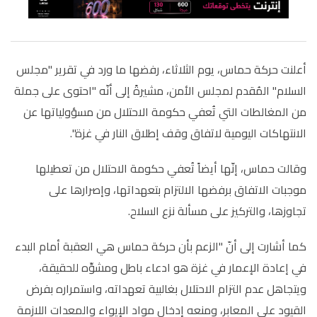
أعلنت حركة حماس، يوم الثلاثاء، رفضها ما ورد في تقرير "مجلس
السلام" المُقدم لمجلس الأمن، مشيرةً إلى أنّه "احتوى على جملة
من المغالطات التي تُعفي حكومة الاحتلال من مسؤولياتها عن
الانتهاكات اليومية لاتفاق وقف إطلاق النار في غزة".
وقالت حماس، إنّها أيضاً تُعفي حكومة الاحتلال من تعطيلها
موجبات الاتفاق برفضها الالتزام بتعهداتها، وإصرارها على
تجاوزها، والتركيز على مسألة نزع السلاح.
كما أشارت إلى أنّ "الزعم بأن حركة حماس هي العقبة أمام البدء
في إعادة الإعمار في غزة هو ادعاء باطل ومشوِّه للحقيقة،
ويتجاهل عدم التزام الاحتلال بغالبية تعهداته، واستمراره بفرض
القيود على المعابر، ومنعه إدخال مواد الإيواء والمعدات اللازمة