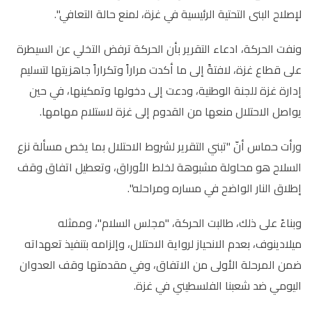
لإصلاح البنى التحتية الرئيسية في غزة، لمنع حالة التعافي".
ونفت الحركة، ادعاء التقرير بأن الحركة ترفض التخلي عن السيطرة
على قطاع غزة، لافتةً إلى ما أكدت مراراً وتكراراً جاهزيتها لتسليم
إدارة غزة للجنة الوطنية، ودعت إلى دخولها وتمكينها، في حين
يواصل الاحتلال منعها من القدوم إلى غزة لاستلام مهامها.
ورأت حماس أنّ "تبني التقرير لشروط الاحتلال بما يخص مسألة نزع
السلاح هو محاولة مشبوهة لخلط الأوراق، وتعطيل اتفاق وقف
إطلاق النار الواضح في مساره ومراحله".
وبناءً على ذلك، طالبت الحركة، "مجلس السلام"، وممثله
ميلادينوف، بعدم الانحياز لرواية الاحتلال، وإلزامه بتنفيذ تعهداته
ضمن المرحلة الأولى من الاتفاق، وفي مقدمتها وقف العدوان
اليومي ضد شعبنا الفلسطيني في غزة.