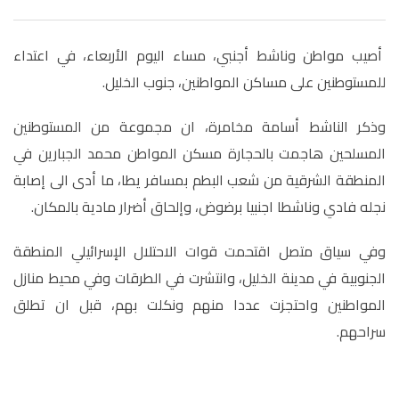
أصيب مواطن وناشط أجنبي، مساء اليوم الأربعاء، في اعتداء
للمستوطنين على مساكن المواطنين، جنوب الخليل
.
وذكر الناشط أسامة مخامرة، ان مجموعة من المستوطنين
المسلحين هاجمت بالحجارة مسكن المواطن محمد الجبارين في
المنطقة الشرقية من شعب البطم بمسافر يطا، ما أدى الى إصابة
نجله فادي وناشطا اجنبيا برضوض، وإلحاق أضرار مادية بالمكان
.
وفي سياق متصل اقتحمت قوات الاحتلال الإسرائيلي المنطقة
الجنوبية في مدينة الخليل، وانتشرت في الطرقات وفي محيط منازل
المواطنين واحتجزت عددا منهم ونكلت بهم، قبل ان تطلق
سراحهم.