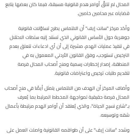
المحال لم تتلقَّ أوامر هدم قانونية مسبقة، فيما كان بعضها يتابع
قضاياه عبر محامين خاصين.
وأكد مركز "سانت إيف" أن الالتماس يطرح تساؤلات قانونية
جوهرية حول الأساس القانوني الذي تستند إليه سلطات الاحتلال
في تنفيذ عمليات الهدم، مشيرة إلى أن أي ادعاءات تتعلق بعدم
الترخيص تستوجب، وفق القانون الأردني المعمول به في
المنطقة، إصدار إخطارات رسمية ومنح أصحاب المحال فرصة
لتقديم طلبات ترخيص واعتراضات قانونية.
وأضاف المركز أن الهدف من الالتماس يتمثل أيضًا في منح أصحاب
المحال فرصة حقيقية لمواجهة المخطط المرتبط بما يُعرف
بـ"شارع نسيج الحياة"، والذي يُعتقد أن أوامر الهدم مرتبطة بأعمال
شقه وتوسيعه.
وشدد "سانت إيف" على أن طواقمه القانونية واصلت العمل على