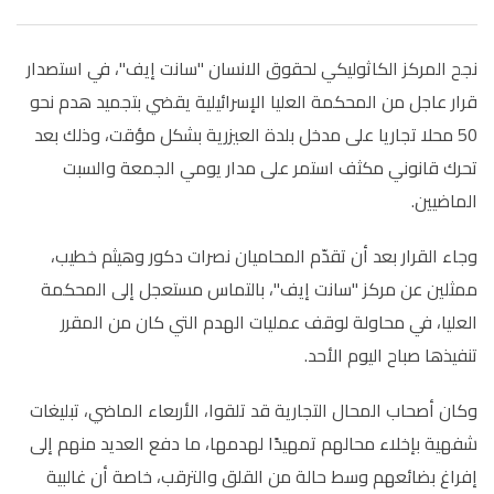
نجح المركز الكاثوليكي لحقوق الانسان "سانت إيف"، في استصدار
قرار عاجل من المحكمة العليا الإسرائيلية يقضي بتجميد هدم نحو
50 محلا تجاريا على مدخل بلدة العيزرية بشكل مؤقت، وذلك بعد
تحرك قانوني مكثف استمر على مدار يومي الجمعة والسبت
الماضيين.
وجاء القرار بعد أن تقدّم المحاميان نصرات دكور وهيثم خطيب،
ممثلين عن مركز "سانت إيف"، بالتماس مستعجل إلى المحكمة
العليا، في محاولة لوقف عمليات الهدم التي كان من المقرر
تنفيذها صباح اليوم الأحد.
وكان أصحاب المحال التجارية قد تلقوا، الأربعاء الماضي، تبليغات
شفهية بإخلاء محالهم تمهيدًا لهدمها، ما دفع العديد منهم إلى
إفراغ بضائعهم وسط حالة من القلق والترقب، خاصة أن غالبية