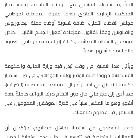
المتأخرة وجدولة المتبقي مع الرواتب القادمة، وتنفيذ قرار
المحكمة الإدارية القاضي بصرف علاوة المخاطرة لموظفي
مجلس القضاء الأعلى، اضافة لتسوية أوضاع حملة البكالوريوس
والقانونيين وفقاً للقانون، معإعادة تفعيل الجسم النقابي الخاص
بموظفي السلطة القضائية، وكذلك إنهاء ملف موظفي العقود
والمياومة وتثبيتهم رسمياً.
ويأتي هذا التعليق في وقت تبذل فيه وزارة المالية والحكومة
الفلسطينية جهوداً حثيثة لتوفير رواتب الموظفين، في ظل استمرار
حكومة الاحتلال في احتجاز أموال المقاصة الفلسطينية (الضرائب)،
مما أدى إلى عجز مالي حال دون انتظام صرف الرواتب كاملةً لعدة
أشهر، وهو ما انعكس سلباً على قدرة الموظفين العموميين على
الاستمرار في عملهم كالمعتاد.
وحذر الموظفون من استمرار تجاهل مطالبهم، مؤكدين أن
الفعاليات الاحتجاجية قد تتوسع في حال عدم استجابة الجهات