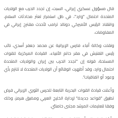
قال مسؤول عسكري إيراني، السبت، إن تجدد الحرب مع الولايات
المتحدة احتمال "وارد"، في ظل استمرار تعثر محادثات السلام،
وانتقاد الرئيس الأميركي دونالد ترامب لأحدث مقترح إيراني في
المفاوضات.
ونقلت وكالة أنباء فارس الإيرانية عن محمد جعفر أسدي، نائب
رئيس التفتيش في مقر خاتم الأنبياء، القيادة المركزية للقوات
المسلحة، قوله إن "تجدد الحرب بين إيران والولايات المتحدة
احتمال وارد، وقد أظهرت الوقائع أن الولايات المتحدة لا تلتزم بأي
وعود أو اتفاقيات".
وأعلنت قيادة القوات البحرية التابعة للحرس الثوري الإيراني فرض
تطبيق "قواعد جديدة" لإدارة الخليج العربي ومضيق هرمز، وذلك
وفقا لتعليمات المرشد مجتبى خامنئي.