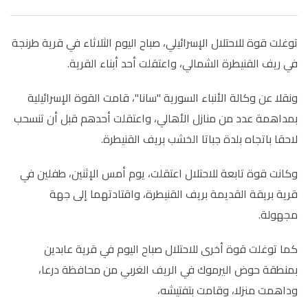
توغلت قوة للاحتلال الإسرائيلي، صباح اليوم الثلاثاء في قرية طرنجة
في ريف القنيطرة الشمالي، واعتقلت أحد أبناء القرية.
ونقلا عن وكالة الأنباء السورية "سانا"، قامت القوة الإسرائيلية
بمداهمة عدد من منازل الأهالي، واعتقلت أحدهم قبل أن تنسحب
لاحقا باتجاه بلدة جباتا الخشب بريف القنيطرة.
وكانت قوة تابعة للاحتلال اعتقلت، يوم أمس الإثنين، طفلين في
قرية بريقة القديمة بريف القنيطرة، واقتادتهما إلى جهة
مجهولة.
كما توغلت قوة أخرى للاحتلال صباح اليوم في قرية عابدين
بمنطقة حوض اليرموك في الريف الغربي من محافظة درعا،
وداهمت منزلا، وقامت بتفتيشه،