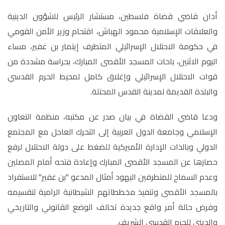
أدان قاضي قضاة فلسطين، مستشار الرئيس للشؤون الدينية
والعلاقات الإسلامية محمود الهباش، اقتحام وزير الأمن القومي
في حكومة الاحتلال الإسرائيلي المتطرف إيتمار بن غفير، مساء
اليوم الاثنين، باحات المسجد الأقصى المبارك، بحراسة مشددة من
قوات الاحتلال الإسرائيلي وإغلاق كامل لمحيط الحرم القدسي
والبلدة القديمة لمدينة القدس المحتلة
.
ودعا قاضي القضاة في بيان صدر عن مكتبه، منظمة التعاون
الإسلامي وجامعة الدول العربية إلى التحرك العاجل مع المجتمع
الدولي وبالذات الإدارة الأميركية للضغط على دولة الاحتلال لرفع
حصارها عن المسجد الأقصى المبارك وإعادة فتحه أمام المصلين
وعدم السماح للمتطرفين اليهود أمثال المدعو "بن غفير" للاستفراد
بالمسجد الأقصى وتنفيذ مخططاتهم الشيطانية الرامية لتقسيمه
وفرض حالة أمر واقع جديدة تخالف الوضع القانوني والتاريخي
والديني للحرم القدسي الشريف.