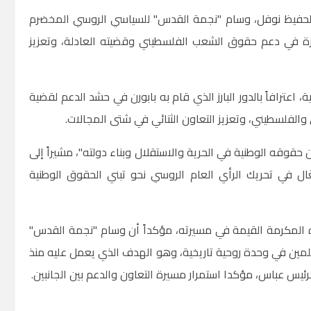
الحفيظ نوفل، وسام "نجمة القدس" للسياسي الروسي المخضرم
ميزة في دعم حقوق الشعب الفلسطيني وقضيته العادلة، وتعزيز
عترافاً بالدور البارز الذي قام به بابورن في حشد الدعم لقضية
الفلسطيني، وتعزيز التعاون الثنائي في شتى المجالات
.
ن حقوقه الوطنية في الحرية والاستقلال وبناء دولته"، مشيراً إلى
ل في تحريك الرأي العام الروسي نحو تبني الحقوق الوطنية
 المكرمة القيمة في مسيرته، مؤكداً أن وسام "نجمة القدس"
لمين في وحدة روحية تاريخية، وهو الهدف الذي يعمل عليه منذ
رئيس عباس، مؤكدا استمرار مسيرة التعاون والدعم بين الجانبين
.