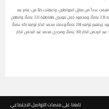
همت عدداً من منازل المواطنين، واعتقلت كلاً من: غنام عبد
الرحمن ديرية (22 عاماً)، وعلي إياد علي ديرية (20 عاماً)، ومحمود فلاح عبيد الله ثوابته (23 عاماً)، ومحمود جلال موسى طقاطقة (22 عاماً)، والطفل
سيف الدين خالد إبراهيم ديرية (12 عاماً)، وفادي عماد عيسى ديرية (24 عاماً)، ومحمود إبراهيم ثوابته (28 عاماً)،وعماد محمد الكار ثوابته (45 عاماً).
إضافة إلى الأسرى المحررين مراد أحمد محمود عبد الهادي طقاطقة، وعاطف محمد عبد الرحمن الكار (30 عاماً)، ومجدي محمد عبد الرحمن الكار
تابعنا على منصات التواصل الاجتماعي