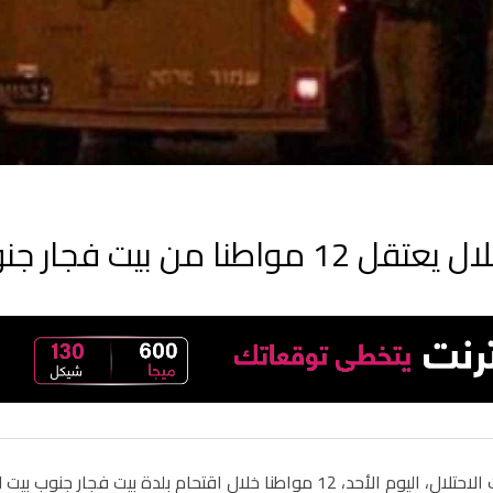
واطنا من بيت فجار جنوب بيت لحم بينهم أسرى محررون
حد، 12 مواطنا خلال اقتحام بلدة بيت فجار جنوب بيت لحم.