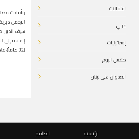
اعتقالات
وأفادت مصادر
عربي
إسرائيليات
(32 عاماً)،فادي محمود حماد طقاطقة (33 عاماً).
طقس اليوم
العدوان على لبنان
الرئيسية
الطاقم