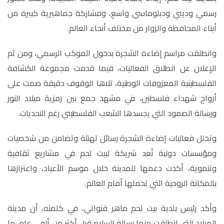
رسمي وديني ودبلوماسي واسع، ومشاركة جماهيرية كبيرة من
أبناء المحافظة والزوار من مختلف أنحاء العالم
.
وانطلقت مراسم إضاءة الشجرة بدخول الموكب الرسمي، ومن ثم
الإعلان عن انطلاق الفعاليات، فيما قدمت مجموعة الكشافة
الفلسطينية المعزوفات الوطنية، تلاها الوقوف دقيقة صمت على
أرواح شهداء فلسطين، في مشهد جمع بين رمزية ميلاد النور
ورسالة الصمود التي يجسدها الشعب الفلسطيني رغم التحديات
.
وتخلل فعاليات إضاءة الشجرة رسائل تهنئة وتضامن من شخصيات
ومؤسسات دولية تُعد شريكة لبيت لحم في مشاريع ثقافية
وتنموية، أكدت دعمها للمدينة خلال موسم الأعياد، واعتزازها
بالمكانة الروحية التي تحملها أمام العالم
.
وأكد رئيس بلدية بيت لحم ماهر قنواتي، في كلمته، أن مدينة
الميلاد التي انطلقت منها رسالة السلام قبل أكثر من ألفي عام، ما